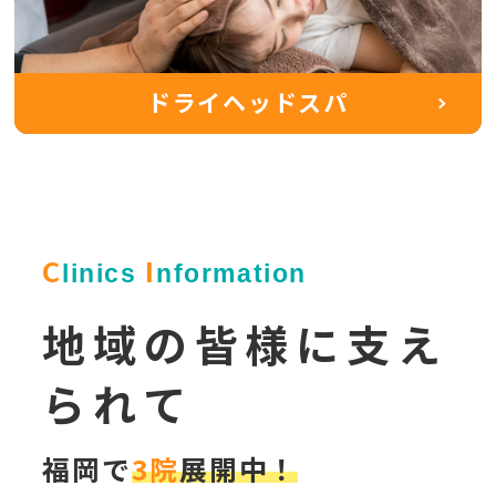
ドライヘッドスパ
C
I
linics
nformation
地域の皆様に支え
られて
福岡で
3院
展開中！